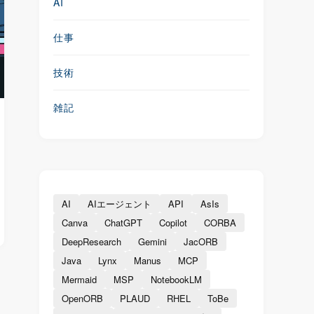
AI
仕事
技術
雑記
AI
AIエージェント
API
AsIs
Canva
ChatGPT
Copilot
CORBA
DeepResearch
Gemini
JacORB
Java
Lynx
Manus
MCP
Mermaid
MSP
NotebookLM
OpenORB
PLAUD
RHEL
ToBe