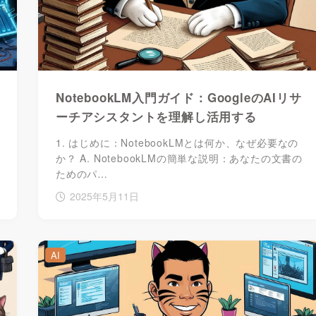
NotebookLM入門ガイド：GoogleのAIリサ
ーチアシスタントを理解し活用する
1. はじめに：NotebookLMとは何か、なぜ必要なの
か？ A. NotebookLMの簡単な説明：あなたの文書の
ためのパ…
2025年5月11日
AI