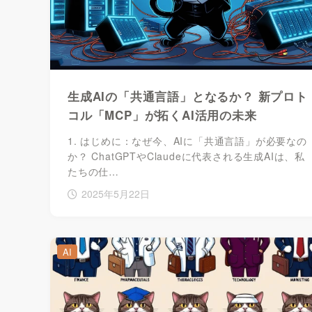
生成AIの「共通言語」となるか？ 新プロト
コル「MCP」が拓くAI活用の未来
1. はじめに：なぜ今、AIに「共通言語」が必要なの
か？ ChatGPTやClaudeに代表される生成AIは、私
たちの仕…
2025年5月22日
AI