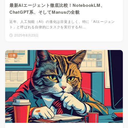
最新AIエージェント徹底比較！NotebookLM、
ChatGPT系、そしてManusの全貌
近年、人工知能（AI）の進化は目覚ましく、特に「AIエージェン
ト」と呼ばれる自律的にタスクを実行するAI…
2025年8月23日
仕事